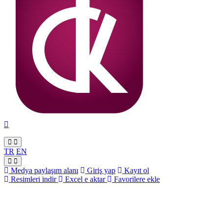
TR
EN
Medya paylaşım alanı
Giriş yap
Kayıt ol
Resimleri indir
Excel e aktar
Favorilere ekle