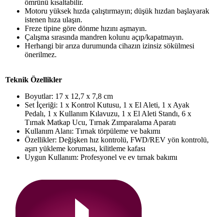
ömrünü kısaltabilir.
Motoru yüksek hızda çalıştırmayın; düşük hızdan başlayarak
istenen hıza ulaşın.
Freze tipine göre dönme hızını aşmayın.
Çalışma sırasında mandren kolunu açıp/kapatmayın.
Herhangi bir arıza durumunda cihazın izinsiz sökülmesi
önerilmez.
Teknik Özellikler
Boyutlar: 17 x 12,7 x 7,8 cm
Set İçeriği: 1 x Kontrol Kutusu, 1 x El Aleti, 1 x Ayak
Pedalı, 1 x Kullanım Kılavuzu, 1 x El Aleti Standı, 6 x
Tırnak Matkap Ucu, Tırnak Zımparalama Aparatı
Kullanım Alanı: Tırnak törpüleme ve bakımı
Özellikler: Değişken hız kontrolü, FWD/REV yön kontrolü,
aşırı yükleme koruması, kilitleme kafası
Uygun Kullanım: Profesyonel ve ev tırnak bakımı