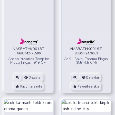
NASBATHK0018T
NASBATHK0019T
8680742476596
8680742476602
Ahsap Yuvarlak Tampiko
At Kili Sakal Tarama Firçasi
Masaj Firçasi (9*9 CM)
(9,5*4,5 CM)
Detaylar
Detaylar
Favorilere ekle
Favorilere ekle