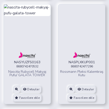
NASYUZFS0163
NASPLXKUP001
8680742470532
8680742477296
Nascita Rubycell Makyaj
Rossmann Pleksi Kalemtıraş
Pufu/ GALATA TOWER
Kutu
Detaylar
Detaylar
Favorilere ekle
Favorilere ekle