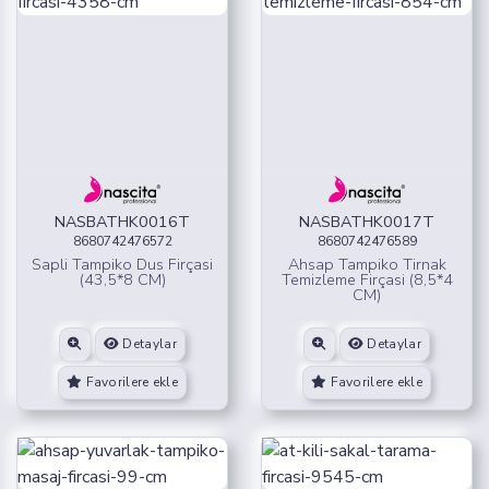
NASBATHK0016T
NASBATHK0017T
8680742476572
8680742476589
Sapli Tampiko Dus Firçasi
Ahsap Tampiko Tirnak
(43,5*8 CM)
Temizleme Firçasi (8,5*4
CM)
Detaylar
Detaylar
Favorilere ekle
Favorilere ekle