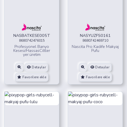
NASBATKESE005T
NASYUZFS0161
8680742476015
8680742469710
Profesyonel Banyo
Nascita Pro Kadife Makyaj
Kesesi/HassasCiltler
Pufu
yer.üretim
Detaylar
Detaylar
Favorilere ekle
Favorilere ekle