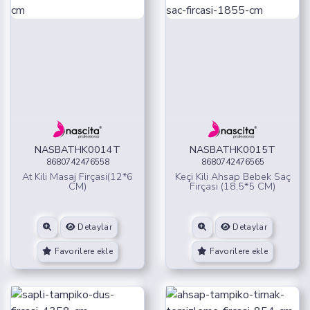
NASBATHK0014T
NASBATHK0015T
8680742476558
8680742476565
At Kili Masaj Firçasi(12*6
Keçi Kili Ahsap Bebek Saç
CM)
Firçasi (18,5*5 CM)
Detaylar
Detaylar
Favorilere ekle
Favorilere ekle