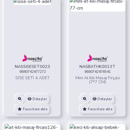
NASSISESET0023
NASBATHK0013T
8680742477272
8680742476541
SİSE SETİ 4 ADET
Mini At Kili Masaj Firçasi
(7*7 CM)
Detaylar
Detaylar
Favorilere ekle
Favorilere ekle