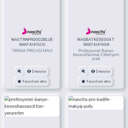
NASTRNFR0002BLUE
NASBATKESE004T
8680742476220
8680742476008
TIRNAK FIRCASI MAVI
Profesyonel Banyo
Kesesi/Normal Ciltleryerli
üreti
Detaylar
Detaylar
Favorilere ekle
Favorilere ekle