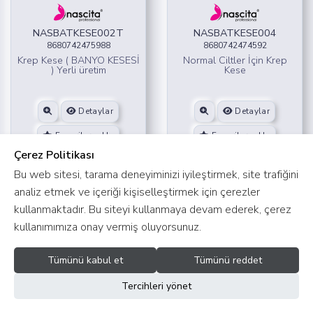
NASBATKESE002T
NASBATKESE004
8680742475988
8680742474592
Krep Kese ( BANYO KESESİ
Normal Ciltler İçin Krep
) Yerli üretim
Kese
Detaylar
Detaylar
Favorilere ekle
Favorilere ekle
Çerez Politikası
Bu web sitesi, tarama deneyiminizi iyileştirmek, site trafiğini
analiz etmek ve içeriği kişiselleştirmek için çerezler
kullanmaktadır. Bu siteyi kullanmaya devam ederek, çerez
kullanımımıza onay vermiş oluyorsunuz.
Tümünü kabul et
Tümünü reddet
Tercihleri yönet