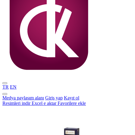
TR
EN
Medya paylaşım alanı
Giriş yap
Kayıt ol
Resimleri indir
Excel e aktar
Favorilere ekle